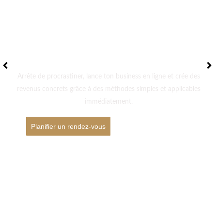
transforme ta vie
dès aujourd’hui
Arrête de procrastiner, lance ton business en ligne et crée des
revenus concrets grâce à des méthodes simples et applicables
immédiatement.
Planifier un rendez-vous