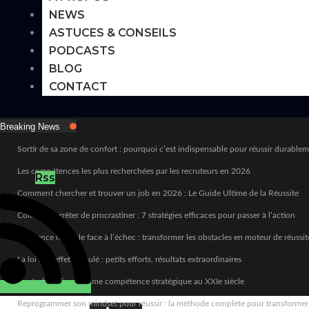
NEWS
ASTUCES & CONSEILS
PODCASTS
BLOG
CONTACT
Breaking News
Sortir de sa zone de confort : pourquoi c’est indispensable pour réussir durable
Les compétences les plus recherchées par les recruteurs en 2026
Rss
Comment chercher et trouver un job en 2026 : Le Guide Ultime de la Réussite
Comment arrêter de procrastiner : 7 stratégies efficaces pour passer à l’action
Résilience mentale face à l’échec : transformer les obstacles en moteur de réussit
La loi de l’effet cumulé : petits efforts, résultats extraordinaires
L’autodiscipline comme compétence stratégique au XXIe siècle
Reprogrammer son mindset pour réussir : la méthode complète pour transformer sa