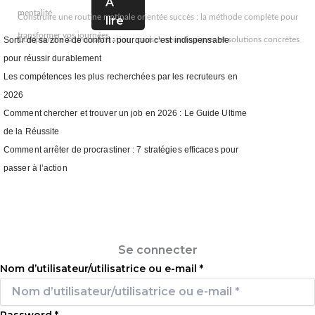
A
mentalité
Construire une routine matinale orientée succès : la méthode complète pour
lire
transformer vos journées
Comprendre la procrastination : causes neurologiques et solutions concrètes
Sortir de sa zone de confort : pourquoi c’est indispensable
pour réussir durablement
Les compétences les plus recherchées par les recruteurs en
2026
Comment chercher et trouver un job en 2026 : Le Guide Ultime
de la Réussite
Comment arrêter de procrastiner : 7 stratégies efficaces pour
passer à l’action
Se connecter
Se connecter
Nom d’utilisateur/utilisatrice ou e-mail
*
Password
*