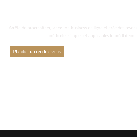
Arrête de procrastiner, lance ton business en ligne et crée des reve
méthodes simples et applicables immédiatemen
Planifier un rendez-vous