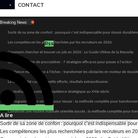
CONTACT
Breaking News
Sortir de sa zone de confort : pourquoi c’est indispensable pour réussir durable
Les compétences les plus recherchées par les recruteurs en 2026
Rss
Comment chercher et trouver un job en 2026 : Le Guide Ultime de la Réussite
Comment arrêter de procrastiner : 7 stratégies efficaces pour passer à l’action
Résilience mentale face à l’échec : transformer les obstacles en moteur de réussit
La loi de l’effet cumulé : petits efforts, résultats extraordinaires
L’autodiscipline comme compétence stratégique au XXIe siècle
Reprogrammer son mindset pour réussir : la méthode complète pour transformer
Construire une routine matinale orientée succès : la méthode complète pour tra
A lire
Comprendre la procrastination : causes neurologiques et solutions concrètes
Sortir de sa zone de confort : pourquoi c’est indispensable pou
Les compétences les plus recherchées par les recruteurs en 2