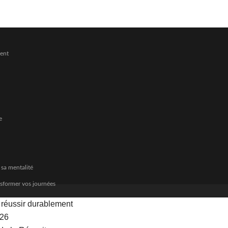
ment
e
 sa mentalité
nsformer vos journées
r réussir durablement
026