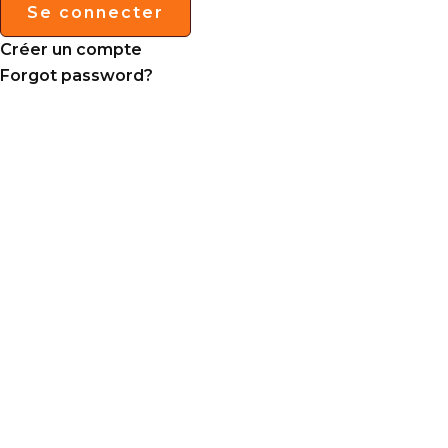
Se connecter
Créer un compte
Forgot password?
Abonnez-vous à la Newsl
Abonnez-vous à notre newsletter hebdomadaire ci
pour ne manquer aucune nouveauté ni aucune o