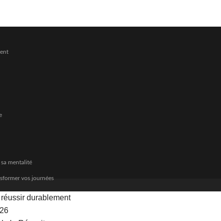
ment
e
 sa mentalité
nsformer vos journées
r réussir durablement
026