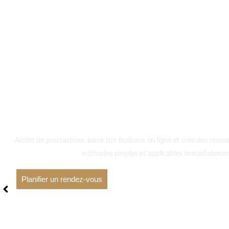
Passe à
Arrête de procrastiner, lance ton business en ligne et crée des reve
méthodes simples et applicables immédiatemen
Planifier un rendez-vous