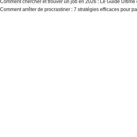
Comment chercher et trouver un job en 2026 : Le Guide Ultime 
Comment arrêter de procrastiner : 7 stratégies efficaces pour pa
contenus gratuits