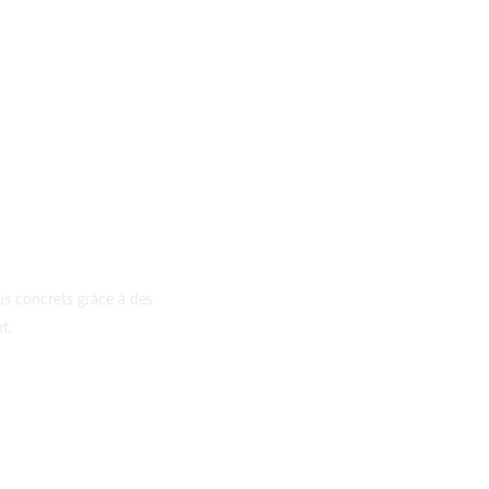
 l’action et transform
dès aujourd’hu
nus concrets grâce à des
t.