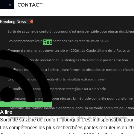
CONTACT
Breaking News
Sortir de sa zone de confort : pourquoi c’est indispensable pour réussir durable
Les compétences les plus recherchées par les recruteurs en 2026
Rss
Comment chercher et trouver un job en 2026 : Le Guide Ultime de la Réussite
Comment arrêter de procrastiner : 7 stratégies efficaces pour passer à l’action
Résilience mentale face à l’échec : transformer les obstacles en moteur de réussit
La loi de l’effet cumulé : petits efforts, résultats extraordinaires
L’autodiscipline comme compétence stratégique au XXIe siècle
Reprogrammer son mindset pour réussir : la méthode complète pour transformer
Construire une routine matinale orientée succès : la méthode complète pour tra
A lire
Comprendre la procrastination : causes neurologiques et solutions concrètes
Sortir de sa zone de confort : pourquoi c’est indispensable pou
Les compétences les plus recherchées par les recruteurs en 2