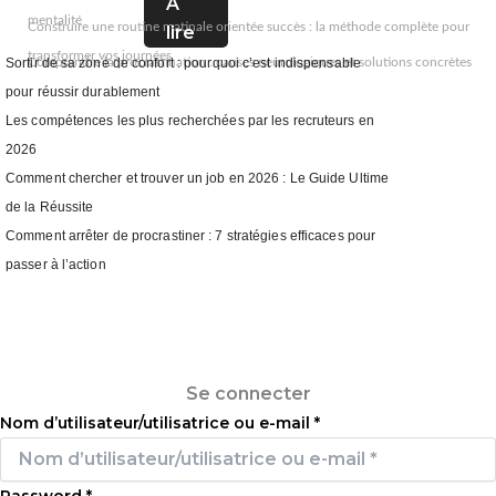
A
mentalité
Construire une routine matinale orientée succès : la méthode complète pour
lire
transformer vos journées
Comprendre la procrastination : causes neurologiques et solutions concrètes
Sortir de sa zone de confort : pourquoi c’est indispensable
pour réussir durablement
Les compétences les plus recherchées par les recruteurs en
2026
Comment chercher et trouver un job en 2026 : Le Guide Ultime
de la Réussite
Comment arrêter de procrastiner : 7 stratégies efficaces pour
passer à l’action
Se connecter
Se connecter
Nom d’utilisateur/utilisatrice ou e-mail
*
Password
*