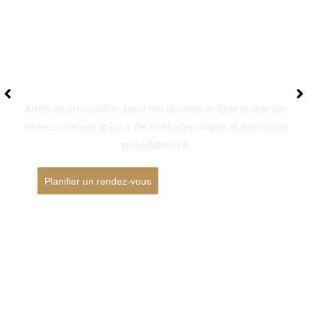
transforme ta vie
dès aujourd’hui
Arrête de procrastiner, lance ton business en ligne et crée des
revenus concrets grâce à des méthodes simples et applicables
immédiatement.
Planifier un rendez-vous