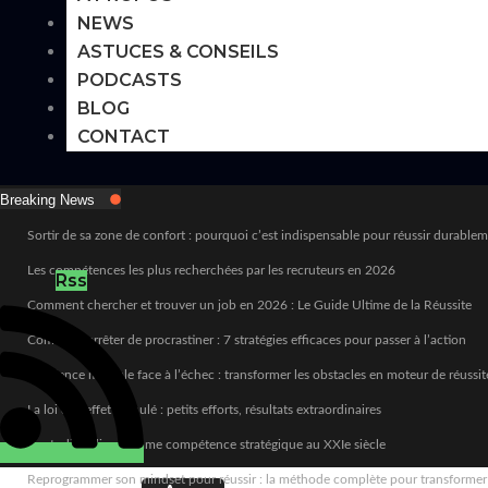
NEWS
ASTUCES & CONSEILS
PODCASTS
BLOG
CONTACT
Breaking News
Sortir de sa zone de confort : pourquoi c’est indispensable pour réussir durable
Les compétences les plus recherchées par les recruteurs en 2026
Rss
Comment chercher et trouver un job en 2026 : Le Guide Ultime de la Réussite
Comment arrêter de procrastiner : 7 stratégies efficaces pour passer à l’action
Résilience mentale face à l’échec : transformer les obstacles en moteur de réussit
La loi de l’effet cumulé : petits efforts, résultats extraordinaires
L’autodiscipline comme compétence stratégique au XXIe siècle
Reprogrammer son mindset pour réussir : la méthode complète pour transformer sa