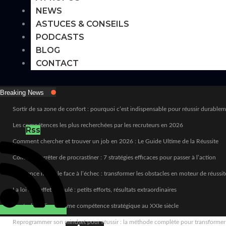
NEWS
ASTUCES & CONSEILS
PODCASTS
BLOG
CONTACT
Breaking News
Sortir de sa zone de confort : pourquoi c’est indispensable pour réussir durable
Les compétences les plus recherchées par les recruteurs en 2026
Rss
Comment chercher et trouver un job en 2026 : Le Guide Ultime de la Réussite
Comment arrêter de procrastiner : 7 stratégies efficaces pour passer à l’action
Résilience mentale face à l’échec : transformer les obstacles en moteur de réussit
La loi de l’effet cumulé : petits efforts, résultats extraordinaires
L’autodiscipline comme compétence stratégique au XXIe siècle
Reprogrammer son mindset pour réussir : la méthode complète pour transformer sa