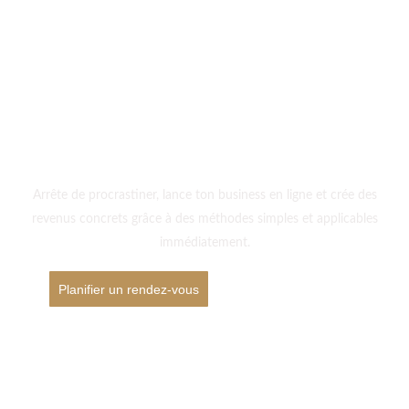
Passe à l’action et
transforme ta vie
dès aujourd’hui
Arrête de procrastiner, lance ton business en ligne et crée des
revenus concrets grâce à des méthodes simples et applicables
immédiatement.
Planifier un rendez-vous