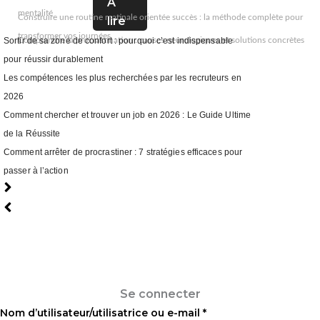
A
mentalité
Construire une routine matinale orientée succès : la méthode complète pour
lire
transformer vos journées
Comprendre la procrastination : causes neurologiques et solutions concrètes
Sortir de sa zone de confort : pourquoi c’est indispensable
pour réussir durablement
Les compétences les plus recherchées par les recruteurs en
2026
Comment chercher et trouver un job en 2026 : Le Guide Ultime
de la Réussite
Comment arrêter de procrastiner : 7 stratégies efficaces pour
passer à l’action
Se connecter
Se connecter
Nom d’utilisateur/utilisatrice ou e-mail
*