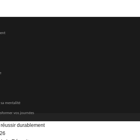
ment
e
 sa mentalité
nsformer vos journées
r réussir durablement
026