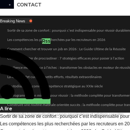
CONTACT
Breaking News
Sortir de sa zone de confort : pourquoi c’est indispensable pour réussir durable
Les compétences les plus recherchées par les recruteurs en 2026
Rss
Comment chercher et trouver un job en 2026 : Le Guide Ultime de la Réussite
Comment arrêter de procrastiner : 7 stratégies efficaces pour passer à l’action
Résilience mentale face à l’échec : transformer les obstacles en moteur de réussit
La loi de l’effet cumulé : petits efforts, résultats extraordinaires
L’autodiscipline comme compétence stratégique au XXIe siècle
Reprogrammer son mindset pour réussir : la méthode complète pour transformer
Construire une routine matinale orientée succès : la méthode complète pour tra
A lire
Comprendre la procrastination : causes neurologiques et solutions concrètes
Sortir de sa zone de confort : pourquoi c’est indispensable pou
Les compétences les plus recherchées par les recruteurs en 2