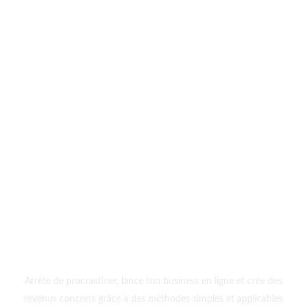
ni aucune offre exclusive.
Email
Saisissez votre adresse e-mail
S'ABONNER
Passe à l’action et
transforme ta vie
dès aujourd’hui
Arrête de procrastiner, lance ton business en ligne et crée des
revenus concrets grâce à des méthodes simples et applicables