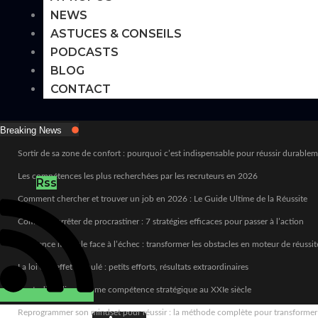
NEWS
ASTUCES & CONSEILS
PODCASTS
BLOG
CONTACT
Breaking News
Sortir de sa zone de confort : pourquoi c’est indispensable pour réussir durable
Les compétences les plus recherchées par les recruteurs en 2026
Rss
Comment chercher et trouver un job en 2026 : Le Guide Ultime de la Réussite
Comment arrêter de procrastiner : 7 stratégies efficaces pour passer à l’action
Résilience mentale face à l’échec : transformer les obstacles en moteur de réussit
La loi de l’effet cumulé : petits efforts, résultats extraordinaires
L’autodiscipline comme compétence stratégique au XXIe siècle
Reprogrammer son mindset pour réussir : la méthode complète pour transformer sa