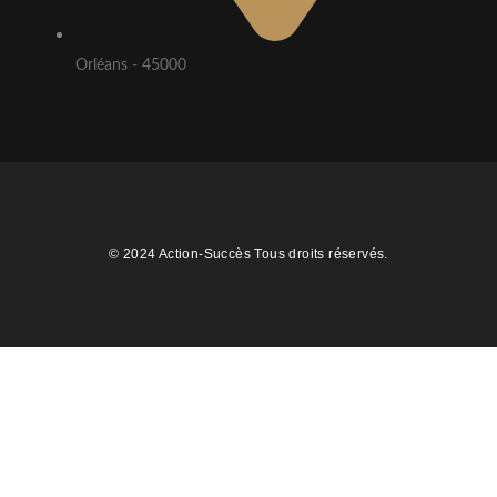
Orléans - 45000
© 2024 Action-Succès Tous droits réservés.
Cl
thi
mo