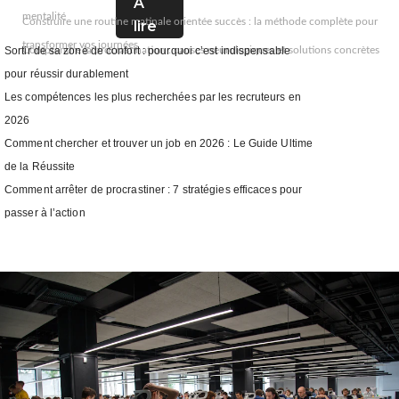
A
mentalité
Construire une routine matinale orientée succès : la méthode complète pour
lire
transformer vos journées
Comprendre la procrastination : causes neurologiques et solutions concrètes
Sortir de sa zone de confort : pourquoi c’est indispensable
pour réussir durablement
Les compétences les plus recherchées par les recruteurs en
2026
Comment chercher et trouver un job en 2026 : Le Guide Ultime
de la Réussite
Comment arrêter de procrastiner : 7 stratégies efficaces pour
passer à l’action