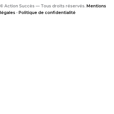
© Action Succès — Tous droits réservés.
Mentions
légales
•
Politique de confidentialité
Abonnez-vous à la
Newsletter
Abonnez-vous à notre newsletter hebdomadaire
ci-dessous pour ne manquer aucune nouveauté