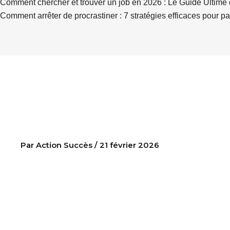
Comment chercher et trouver un job en 2026 : Le Guide Ultime 
Comment arrêter de procrastiner : 7 stratégies efficaces pour pa
Pourquoi la discipline bat toujours la motivation (et comment la
développer concrète
Par
Action Succès
/
21 février 2026
Pourquoi la discipline bat toujours la
motivatio