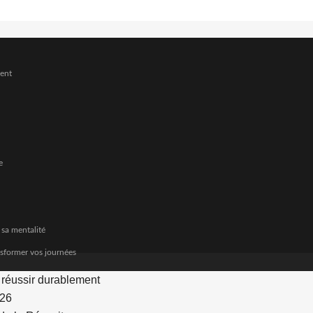
ment
e
 sa mentalité
nsformer vos journées
r réussir durablement
026