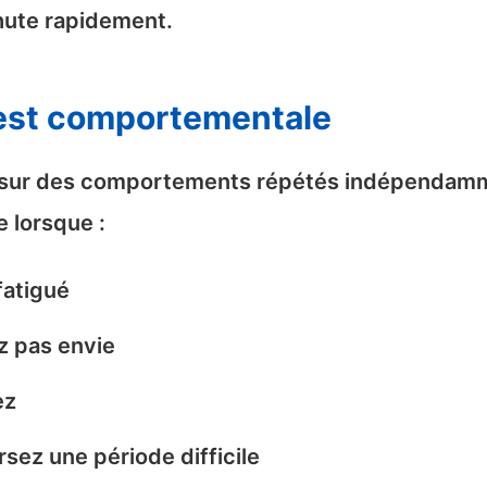
hute rapidement.
e est comportementale
e sur des comportements répétés indépendam
 lorsque :
fatigué
z pas envie
ez
sez une période difficile