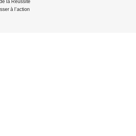
de la Réussite
sser à l’action
ment)
n (et comment la dével