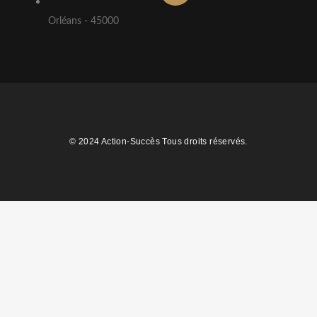
Orléans - 45000
© 2024 Action-Succès Tous droits réservés.
0
Share on X
2
Share on Pinterest
0
Share on LinkedIn
0
Share on WhatsApp
0
Share on Email