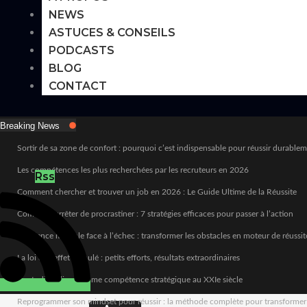
NEWS
ASTUCES & CONSEILS
PODCASTS
BLOG
CONTACT
Breaking News
Sortir de sa zone de confort : pourquoi c’est indispensable pour réussir durable
Les compétences les plus recherchées par les recruteurs en 2026
Rss
Comment chercher et trouver un job en 2026 : Le Guide Ultime de la Réussite
Comment arrêter de procrastiner : 7 stratégies efficaces pour passer à l’action
Résilience mentale face à l’échec : transformer les obstacles en moteur de réussit
La loi de l’effet cumulé : petits efforts, résultats extraordinaires
L’autodiscipline comme compétence stratégique au XXIe siècle
Reprogrammer son mindset pour réussir : la méthode complète pour transformer sa