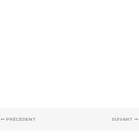
exclusive.
Email
Saisissez votre adresse e-mail
S'ABONNER
PRÉCÉDENT
SUIVANT