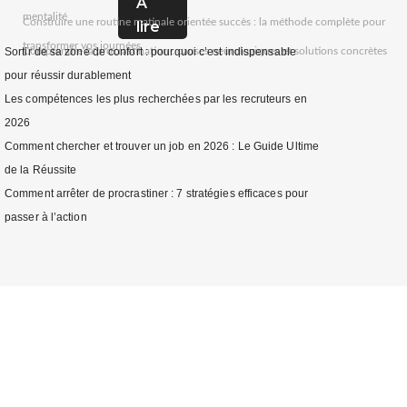
A
mentalité
Construire une routine matinale orientée succès : la méthode complète pour
lire
transformer vos journées
Comprendre la procrastination : causes neurologiques et solutions concrètes
Sortir de sa zone de confort : pourquoi c’est indispensable
pour réussir durablement
Les compétences les plus recherchées par les recruteurs en
2026
Comment chercher et trouver un job en 2026 : Le Guide Ultime
de la Réussite
Comment arrêter de procrastiner : 7 stratégies efficaces pour
passer à l’action
Les meilleures
plateformes pour