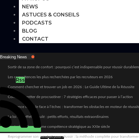
NEWS
ASTUCES & CONSEILS
PODCASTS
BLOG
CONTACT
Breaking News
Sortir de sa zone de confort : pourquoi c’est indispensable pour réussir durable
Les compétences les plus recherchées par les recruteurs en 2026
Rss
Comment chercher et trouver un job en 2026 : Le Guide Ultime de la Réussite
Comment arrêter de procrastiner : 7 stratégies efficaces pour passer à l’action
Résilience mentale face à l’échec : transformer les obstacles en moteur de réussit
La loi de l’effet cumulé : petits efforts, résultats extraordinaires
L’autodiscipline comme compétence stratégique au XXIe siècle
Reprogrammer son mindset pour réussir : la méthode complète pour transformer sa