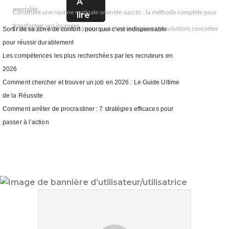
A
mentalité
Construire une routine matinale orientée succès : la méthode complète pour
lire
transformer vos journées
Comprendre la procrastination : causes neurologiques et solutions concrètes
Sortir de sa zone de confort : pourquoi c’est indispensable
pour réussir durablement
Les compétences les plus recherchées par les recruteurs en
2026
Comment chercher et trouver un job en 2026 : Le Guide Ultime
de la Réussite
Comment arrêter de procrastiner : 7 stratégies efficaces pour
passer à l’action
Mad Ezo