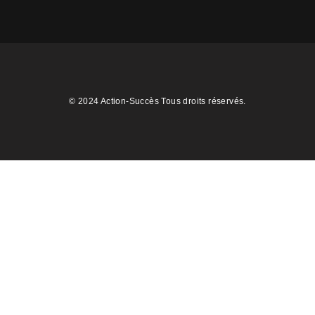
© 2024 Action-Succès Tous droits réservés.
Cl
thi
mo
Télécharger votre cadeau de