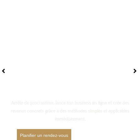
S'ABONNER
Passe à l’action et
transforme ta vie
dès aujourd’hui
Arrête de procrastiner, lance ton business en ligne et crée des
revenus concrets grâce à des méthodes simples et applicables
immédiatement.
Planifier un rendez-vous