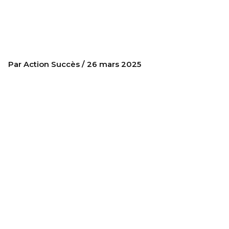
un projet : Guide
pratique pour réussir
Par
Action Succès
/
26 mars 2025
COMMENT
DÉMARRER
N’IMPORTE QUEL UN
PROJET