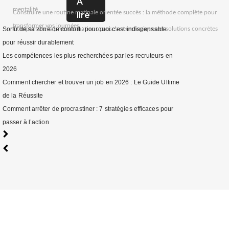
A
mentalité
Construire une routine matinale orientée succès : la méthode complète pour
lire
transformer vos journées
Comprendre la procrastination : causes neurologiques et solutions concrètes
Sortir de sa zone de confort : pourquoi c’est indispensable
pour réussir durablement
Les compétences les plus recherchées par les recruteurs en
2026
Comment chercher et trouver un job en 2026 : Le Guide Ultime
de la Réussite
Comment arrêter de procrastiner : 7 stratégies efficaces pour
passer à l’action
Comment démarrer