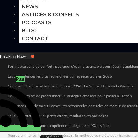
NEWS
ASTUCES & CONSEILS
PODCASTS
BLOG
CONTACT
Breaking News
Sortir de sa zone de confort : pourquoi c’est indispensable pour réussir durable
Les compétences les plus recherchées par les recruteurs en 2026
Rss
Comment chercher et trouver un job en 2026 : Le Guide Ultime de la Réussite
Comment arrêter de procrastiner : 7 stratégies efficaces pour passer à l’action
Résilience mentale face à l’échec : transformer les obstacles en moteur de réussit
La loi de l’effet cumulé : petits efforts, résultats extraordinaires
L’autodiscipline comme compétence stratégique au XXIe siècle
Reprogrammer son mindset pour réussir : la méthode complète pour transformer sa