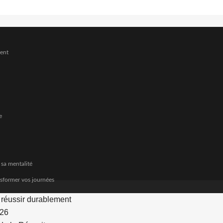
ment
e
 sa mentalité
nsformer vos journées
r réussir durablement
026