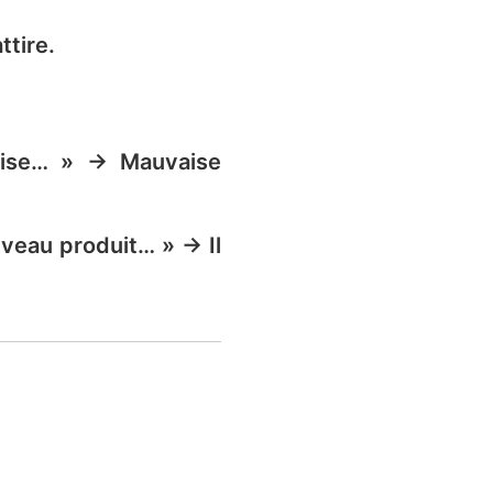
ttire.
prise… » → Mauvaise
veau produit… » → Il