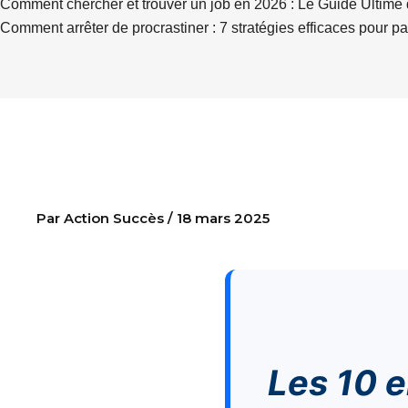
Comment chercher et trouver un job en 2026 : Le Guide Ultime 
Comment arrêter de procrastiner : 7 stratégies efficaces pour pa
Les 10 erreurs à évit
Par
Action Succès
/
18 mars 2025
Les 10 erreurs à éviter lors d’un entretien