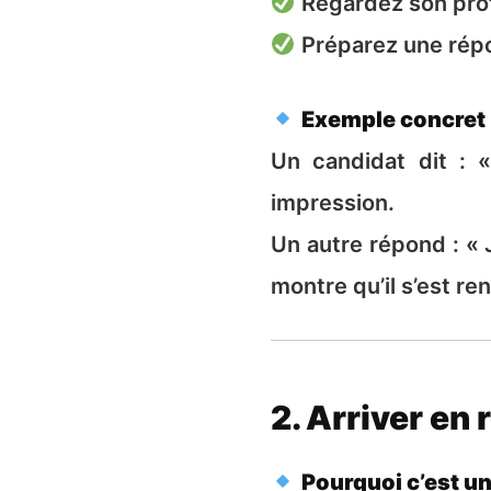
Regardez son profi
Préparez une répon
Exemple concret
Un candidat dit : 
impression.
Un autre répond : «
montre qu’il s’est re
2. Arriver e
Pourquoi c’est un